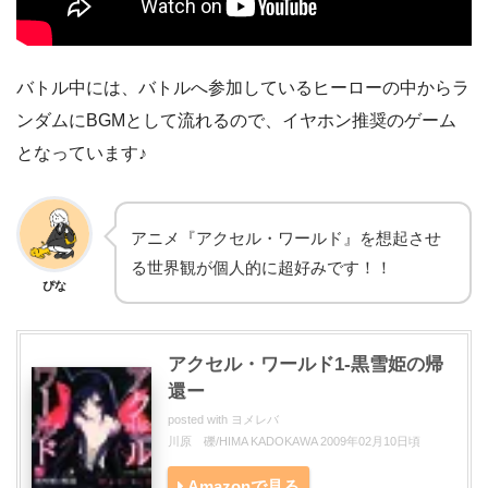
バトル中には、バトルへ参加しているヒーローの中からラ
ンダムにBGMとして流れるので、イヤホン推奨のゲーム
となっています♪
アニメ『アクセル・ワールド』を想起させ
る世界観が個人的に超好みです！！
ぴな
アクセル・ワールド1-黒雪姫の帰
還ー
posted with
ヨメレバ
川原 礫/HIMA KADOKAWA 2009年02月10日頃
Amazonで見る