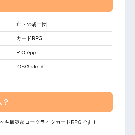
亡国の騎士団
カードRPG
R.O.App
iOS/Android
ム？
ッキ構築系ローグライクカードRPGです！