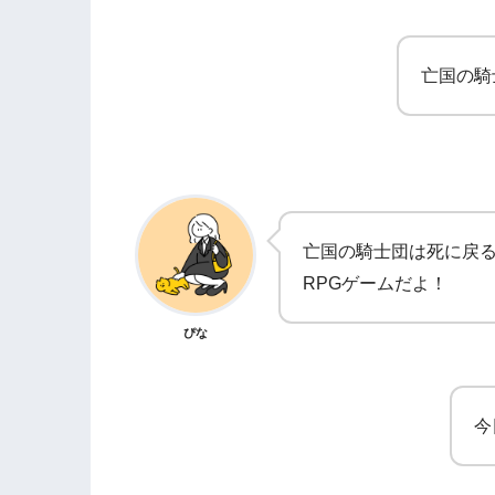
亡国の騎
亡国の騎士団は死に戻
RPGゲームだよ！
ぴな
今